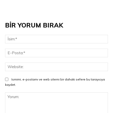
BİR YORUM BIRAK
İsi
E-
Pos
Web
Ismimi, e-postamı ve web sitemi bir dahaki sefere bu tarayıcıya
kaydet.