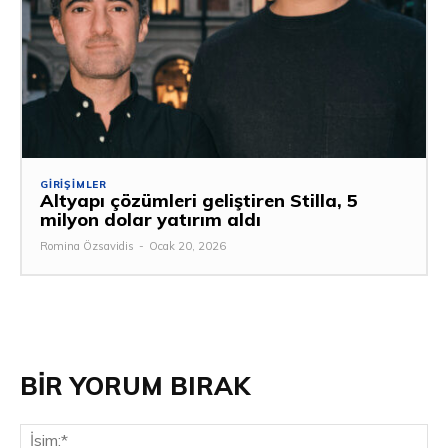
GIRIŞIMLER
Altyapı çözümleri geliştiren Stilla, 5
milyon dolar yatırım aldı
Romina Özsavidis
-
Ocak 20, 2026
BİR YORUM BIRAK
İsi