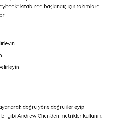
aybook” kitabında başlangıç için takımlara
or:
irleyin
n
belirleyin
 dayanarak doğru yöne doğru ilerleyip
nler gibi Andrew Chen’den metrikler kullanın.