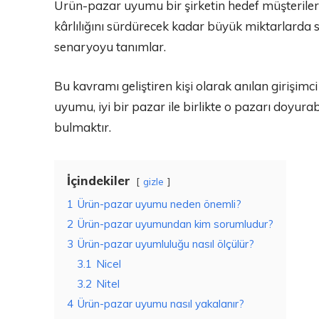
Ürün-pazar uyumu bir şirketin hedef müşteriler
kârlılığını sürdürecek kadar büyük miktarlarda sat
senaryoyu tanımlar.
Bu kavramı geliştiren kişi olarak anılan girişim
uyumu, iyi bir pazar ile birlikte o pazarı doyura
bulmaktır.
İçindekiler
gizle
1
Ürün-pazar uyumu neden önemli?
2
Ürün-pazar uyumundan kim sorumludur?
3
Ürün-pazar uyumluluğu nasıl ölçülür?
3.1
Nicel
3.2
Nitel
4
Ürün-pazar uyumu nasıl yakalanır?