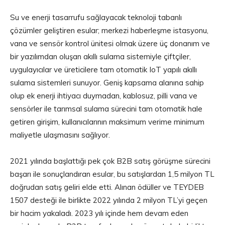
Su ve enerji tasarrufu sağlayacak teknoloji tabanlı
çözümler geliştiren esular; merkezi haberleşme istasyonu,
vana ve sensör kontrol ünitesi olmak üzere üç donanım ve
bir yazılımdan oluşan akıllı sulama sistemiyle çiftçiler,
uygulayıcılar ve üreticilere tam otomatik IoT yapılı akıllı
sulama sistemleri sunuyor. Geniş kapsama alanına sahip
olup ek enerji ihtiyacı duymadan, kablosuz, pilli vana ve
sensörler ile tarımsal sulama sürecini tam otomatik hale
getiren girişim, kullanıcılarının maksimum verime minimum
maliyetle ulaşmasını sağlıyor.
2021 yılında başlattığı pek çok B2B satış görüşme sürecini
başarı ile sonuçlandıran esular, bu satışlardan 1,5 milyon TL
doğrudan satış geliri elde etti. Alınan ödüller ve TEYDEB
1507 desteği ile birlikte 2022 yılında 2 milyon TL’yi geçen
bir hacim yakaladı. 2023 yılı içinde hem devam eden