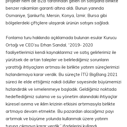
projeler hem de B2B tarafından gelen ön satışlarla birlikte
benzer rakamları garanti altına aldı. Bunun yanında
Osmaniye, Şanlıurfa, Mersin, Konya, İzmir, Bursa gibi
bölgelerdeki çiftçilere ulaşarak ürünün satışını sağladı.
Fonlama turu hakkında açıklamada bulunan esular Kurucu
Ortağı ve CEO’su Erhan Sandal, “2019- 2020
faaliyetlerimizi kendi kaynaklarımız ve satış gelirlerimiz ile
yürütsek de artan talepler ve belirlediğimiz sorunların
yarattığı ihtiyaçların artması ile birlikte yatırım süreçlerimizi
hızlandırmaya karar verdik. Bu süreçte İTÜ BigBang 2021
süreci ile elde ettiğimiz nakdi ödüller sayesinde büyümemizi
hızlandırdık ve ivmelenmeye başladık. Geldiğimiz noktada
hedeflediğimiz sulama ve su yönetim alanındaki ihtiyaçlar
küresel ısınma ve iklim krizinin etkisini artırmasıyla birlikte
artmaya devam etmekte. Bu pazardan alacağımız payı
artırmak ve büyüme yolunda kullanmak üzere yatırım
turuna çıkmaya karar verdik.” ifadelerini kullandı.