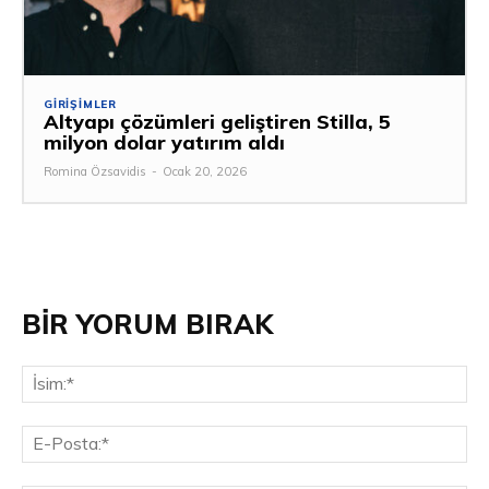
GIRIŞIMLER
Altyapı çözümleri geliştiren Stilla, 5
milyon dolar yatırım aldı
Romina Özsavidis
-
Ocak 20, 2026
BİR YORUM BIRAK
İsi
E-
Pos