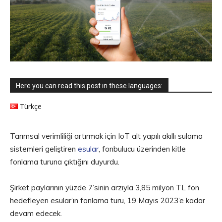
Here you can read this post in these languages:
Türkçe
Tarımsal verimliliği artırmak için IoT alt yapılı akıllı sulama
sistemleri geliştiren
esular
, fonbulucu üzerinden kitle
fonlama turuna çıktığını duyurdu.
Şirket paylarının yüzde 7’sinin arzıyla 3,85 milyon TL fon
hedefleyen esular’ın fonlama turu, 19 Mayıs 2023’e kadar
devam edecek.