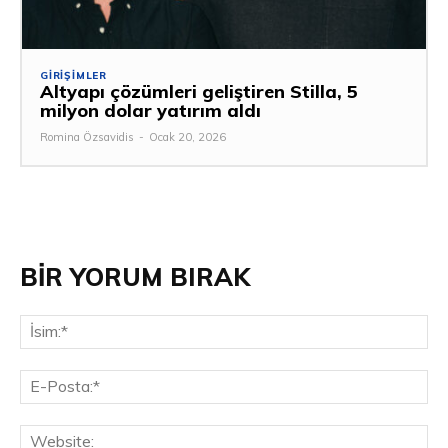
GIRIŞIMLER
Altyapı çözümleri geliştiren Stilla, 5
milyon dolar yatırım aldı
Romina Özsavidis
-
Ocak 20, 2026
BİR YORUM BIRAK
İsi
E-
Pos
Web