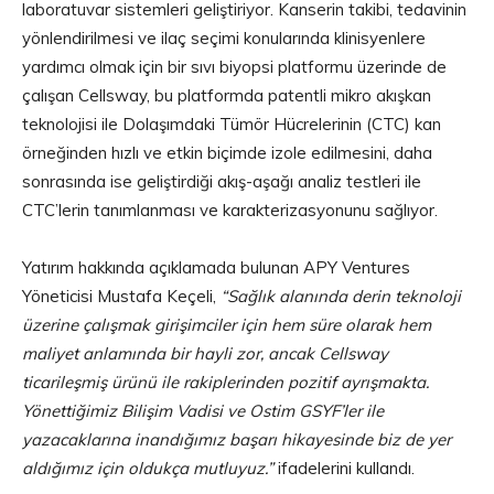
laboratuvar sistemleri geliştiriyor. Kanserin takibi, tedavinin
yönlendirilmesi ve ilaç seçimi konularında klinisyenlere
yardımcı olmak için bir sıvı biyopsi platformu üzerinde de
çalışan Cellsway, bu platformda patentli mikro akışkan
teknolojisi ile Dolaşımdaki Tümör Hücrelerinin (CTC) kan
örneğinden hızlı ve etkin biçimde izole edilmesini, daha
sonrasında ise geliştirdiği akış-aşağı analiz testleri ile
CTC’lerin tanımlanması ve karakterizasyonunu sağlıyor.
Yatırım hakkında açıklamada bulunan APY Ventures
Yöneticisi Mustafa Keçeli,
“Sağlık alanında derin teknoloji
üzerine çalışmak girişimciler için hem süre olarak hem
maliyet anlamında bir hayli zor, ancak Cellsway
ticarileşmiş ürünü ile rakiplerinden pozitif ayrışmakta.
Yönettiğimiz Bilişim Vadisi ve Ostim GSYF’ler ile
yazacaklarına inandığımız başarı hikayesinde biz de yer
aldığımız için oldukça mutluyuz.”
ifadelerini kullandı.