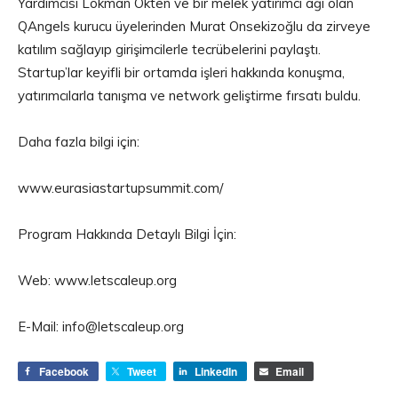
Yardımcısı Lokman Ökten ve bir melek yatırımcı ağı olan
QAngels kurucu üyelerinden Murat Onsekizoğlu da zirveye
katılım sağlayıp girişimcilerle tecrübelerini paylaştı.
Startup’lar keyifli bir ortamda işleri hakkında konuşma,
yatırımcılarla tanışma ve network geliştirme fırsatı buldu.
Daha fazla bilgi için:
www.eurasiastartupsummit.com/
Program Hakkında Detaylı Bilgi İçin:
Web: www.letscaleup.org
E-Mail: info@letscaleup.org
Facebook
Tweet
LinkedIn
Email