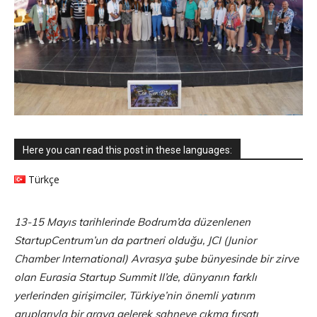
Here you can read this post in these languages:
Türkçe
13-15 Mayıs tarihlerinde Bodrum’da düzenlenen
StartupCentrum’un da partneri olduğu, JCI (Junior
Chamber International) Avrasya şube bünyesinde bir zirve
olan Eurasia Startup Summit II’de, dünyanın farklı
yerlerinden girişimciler, Türkiye’nin önemli yatırım
gruplarıyla bir araya gelerek sahneye çıkma fırsatı