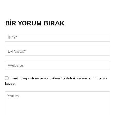
BİR YORUM BIRAK
İsi
E-
Pos
Web
Ismimi, e-postamı ve web sitemi bir dahaki sefere bu tarayıcıya
kaydet.