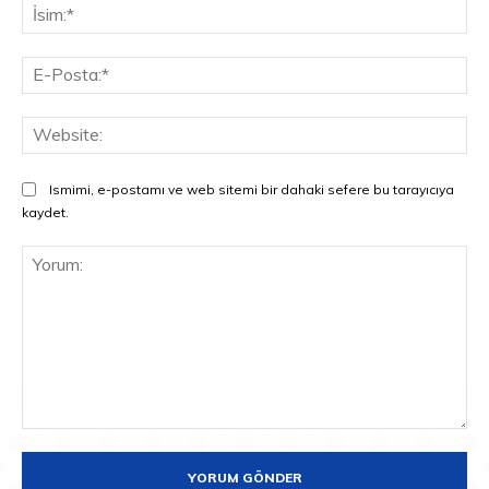
İsi
E-
Pos
Web
Ismimi, e-postamı ve web sitemi bir dahaki sefere bu tarayıcıya
kaydet.
Yorum: