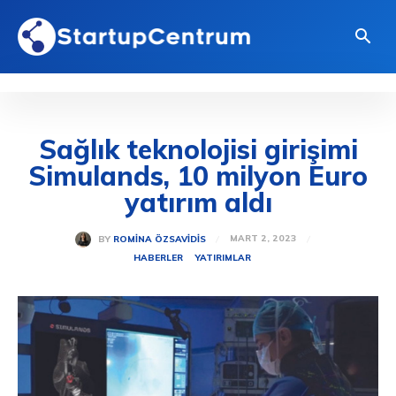
Sağlık teknolojisi girişimi
Simulands, 10 milyon Euro
yatırım aldı
MART 2, 2023
BY
ROMINA ÖZSAVIDIS
HABERLER
YATIRIMLAR