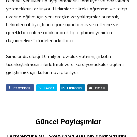
bilimsel yenilikler tıp uygulamalarını ilerletiyor ve doktorların
yeteneklerini artırıyor. Hekimlere sürekli öğrenme ve talep
üzerine eğitim için yeni araçlar ve yaklaşımlar sunarak,
hekimlerin ihtiyaçlarına göre uyarlanmış ve rollerine ve
gerekli becerilere odaklanarak tıp eğitimini yeniden
düşünmeliyiz.” ifadelerini kullandı.
Simulands aldığı 10 milyon avroluk yatırımı, şirketin
ticarileştirilmesini ilerletmek ve e-kardiyovasküler eğitimi
geliştirmek için kullanmayı planlıyor.
Facebook
Tweet
LinkedIn
Email
Güncel Paylaşımlar
Techventure VC, SWAZA’ya 400 bin dolar yatırım