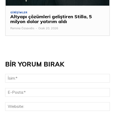
GIRIŞIMLER
Altyapı çözümleri geliştiren Stilla, 5
milyon dolar yatırım aldı
Romina Özsavidis
-
Ocak 20, 2026
BİR YORUM BIRAK
İsi
E-
Pos
Web