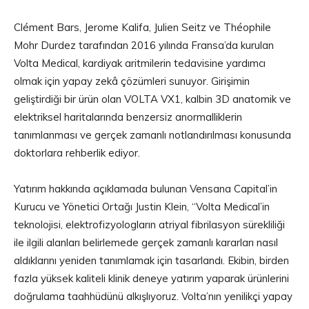
Clément Bars, Jerome Kalifa, Julien Seitz ve Théophile
Mohr Durdez tarafından 2016 yılında Fransa’da kurulan
Volta Medical, kardiyak aritmilerin tedavisine yardımcı
olmak için yapay zekâ çözümleri sunuyor. Girişimin
geliştirdiği bir ürün olan VOLTA VX1, kalbin 3D anatomik ve
elektriksel haritalarında benzersiz anormalliklerin
tanımlanması ve gerçek zamanlı notlandırılması konusunda
doktorlara rehberlik ediyor.
Yatırım hakkında açıklamada bulunan Vensana Capital’in
Kurucu ve Yönetici Ortağı Justin Klein, “Volta Medical’in
teknolojisi, elektrofizyologların atriyal fibrilasyon sürekliliği
ile ilgili alanları belirlemede gerçek zamanlı kararları nasıl
aldıklarını yeniden tanımlamak için tasarlandı. Ekibin, birden
fazla yüksek kaliteli klinik deneye yatırım yaparak ürünlerini
doğrulama taahhüdünü alkışlıyoruz. Volta’nın yenilikçi yapay