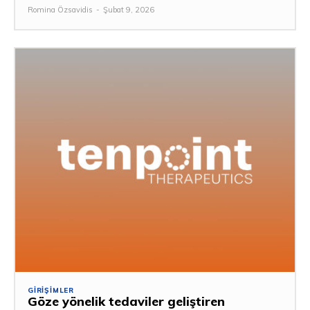
Romina Özsavidis
-
Şubat 9, 2026
GIRIŞIMLER
Göze yönelik tedaviler geliştiren