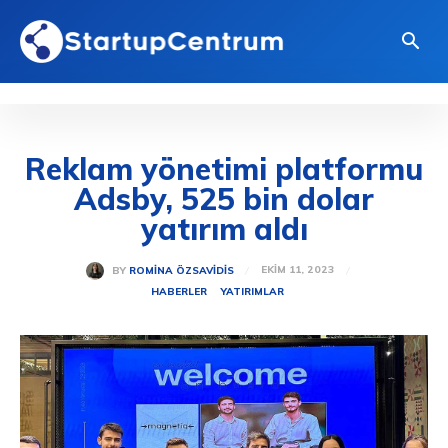
Reklam yönetimi platformu
Adsby, 525 bin dolar
yatırım aldı
EKIM 11, 2023
BY
ROMINA ÖZSAVIDIS
HABERLER
YATIRIMLAR