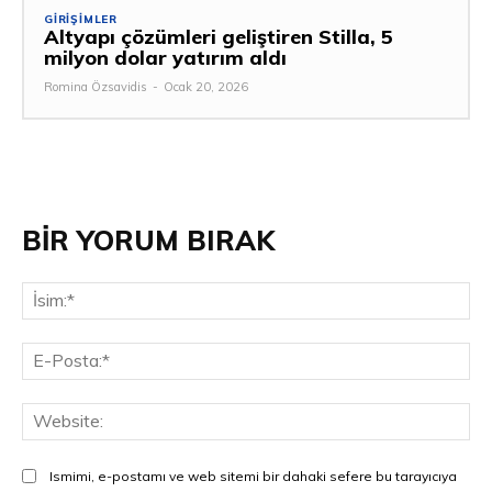
GIRIŞIMLER
Altyapı çözümleri geliştiren Stilla, 5
milyon dolar yatırım aldı
Romina Özsavidis
-
Ocak 20, 2026
BİR YORUM BIRAK
İsi
E-
Pos
Web
Ismimi, e-postamı ve web sitemi bir dahaki sefere bu tarayıcıya