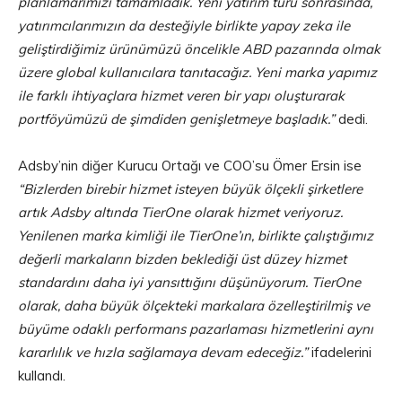
planlamarımızı tamamladık. Yeni yatırım turu sonrasında,
yatırımcılarımızın da desteğiyle birlikte yapay zeka ile
geliştirdiğimiz ürünümüzü öncelikle ABD pazarında olmak
üzere global kullanıcılara tanıtacağız. Yeni marka yapımız
ile farklı ihtiyaçlara hizmet veren bir yapı oluşturarak
portföyümüzü de şimdiden genişletmeye başladık.”
dedi.
Adsby’nin diğer Kurucu Ortağı ve COO’su Ömer Ersin ise
“Bizlerden birebir hizmet isteyen büyük ölçekli şirketlere
artık Adsby altında TierOne olarak hizmet veriyoruz.
Yenilenen marka kimliği ile TierOne’ın, birlikte çalıştığımız
değerli markaların bizden beklediği üst düzey hizmet
standardını daha iyi yansıttığını düşünüyorum. TierOne
olarak, daha büyük ölçekteki markalara özelleştirilmiş ve
büyüme odaklı performans pazarlaması hizmetlerini aynı
kararlılık ve hızla sağlamaya devam edeceğiz.”
ifadelerini
kullandı.