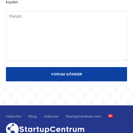
kaydet.
Yorum:
Haberler
Blog
Videolar
StartupCentrum.com