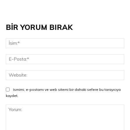
BİR YORUM BIRAK
İsi
E-
Pos
Web
Ismimi, e-postamı ve web sitemi bir dahaki sefere bu tarayıcıya
kaydet.