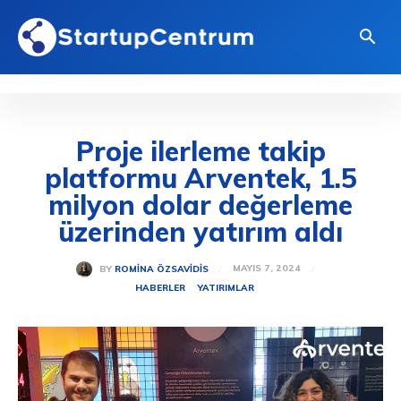
Proje ilerleme takip
platformu Arventek, 1.5
milyon dolar değerleme
üzerinden yatırım aldı
MAYIS 7, 2024
BY
ROMINA ÖZSAVIDIS
HABERLER
YATIRIMLAR