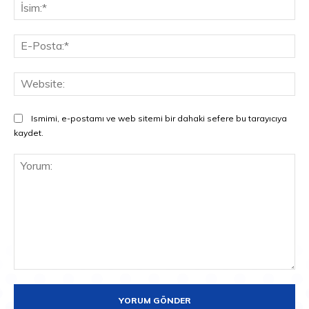
İsi
E-
Pos
Web
Ismimi, e-postamı ve web sitemi bir dahaki sefere bu tarayıcıya
kaydet.
Yorum: