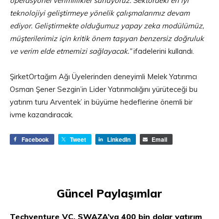
operasyonel verimlilikler sunuyoruz. Sektördeki en iyi
teknolojiyi geliştirmeye yönelik çalışmalarımız devam
ediyor. Geliştirmekte olduğumuz yapay zeka modülümüz,
müşterilerimiz için kritik önem taşıyan benzersiz doğruluk
ve verim elde etmemizi sağlayacak.”
ifadelerini kullandı.
ŞirketOrtağım Ağı Üyelerinden deneyimli Melek Yatırımcı
Osman Şener Sezgin’in Lider Yatırımcılığını yürüteceği bu
yatırım turu Arventek’ in büyüme hedeflerine önemli bir
ivme kazandıracak.
Facebook
Tweet
LinkedIn
Email
Güncel Paylaşımlar
Techventure VC, SWAZA’ya 400 bin dolar yatırım