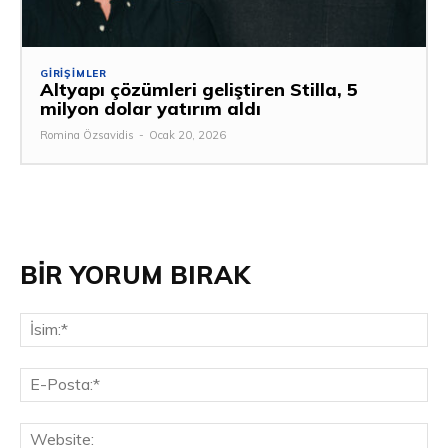
GIRIŞIMLER
Altyapı çözümleri geliştiren Stilla, 5
milyon dolar yatırım aldı
Romina Özsavidis
-
Ocak 20, 2026
BİR YORUM BIRAK
İsi
E-
Pos
Web