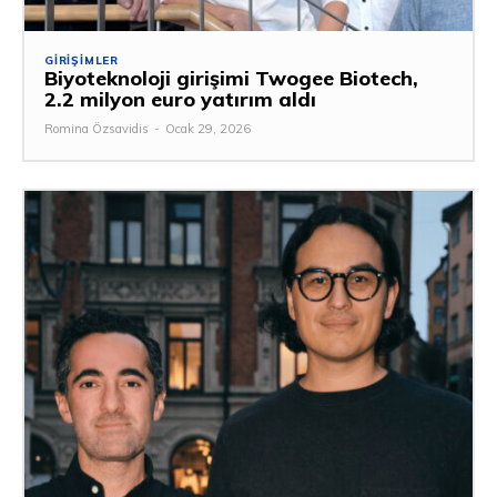
GIRIŞIMLER
Biyoteknoloji girişimi Twogee Biotech,
2.2 milyon euro yatırım aldı
Romina Özsavidis
-
Ocak 29, 2026