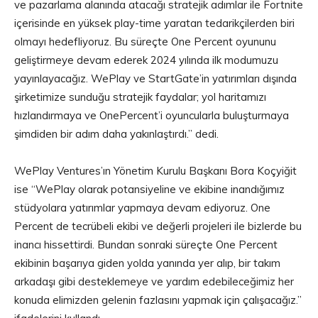
ve pazarlama alanında atacağı stratejik adımlar ile Fortnite
içerisinde en yüksek play-time yaratan tedarikçilerden biri
olmayı hedefliyoruz. Bu süreçte One Percent oyununu
geliştirmeye devam ederek 2024 yılında ilk modumuzu
yayınlayacağız. WePlay ve StartGate’in yatırımları dışında
şirketimize sunduğu stratejik faydalar; yol haritamızı
hızlandırmaya ve OnePercent’i oyuncularla buluşturmaya
şimdiden bir adım daha yakınlaştırdı.” dedi.
WePlay Ventures’ın Yönetim Kurulu Başkanı Bora Koçyiğit
ise “WePlay olarak potansiyeline ve ekibine inandığımız
stüdyolara yatırımlar yapmaya devam ediyoruz. One
Percent de tecrübeli ekibi ve değerli projeleri ile bizlerde bu
inancı hissettirdi. Bundan sonraki süreçte One Percent
ekibinin başarıya giden yolda yanında yer alıp, bir takım
arkadaşı gibi desteklemeye ve yardım edebileceğimiz her
konuda elimizden gelenin fazlasını yapmak için çalışacağız.”