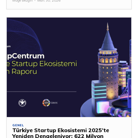
Müge Bezgin
-
Mart 30, 2026
GENEL
Türkiye Startup Ekosistemi 2025’te
Yeniden Dengeleniyor: 622 Milyon