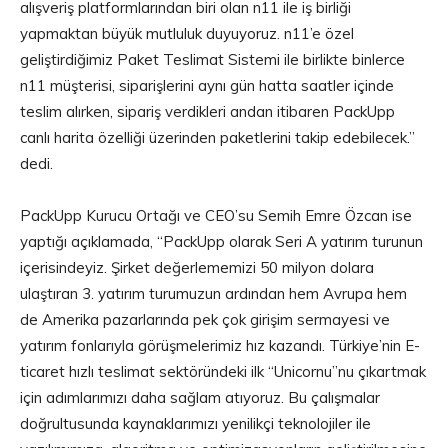
alışveriş platformlarından biri olan n11 ile iş birliği
yapmaktan büyük mutluluk duyuyoruz. n11’e özel
geliştirdiğimiz Paket Teslimat Sistemi ile birlikte binlerce
n11 müşterisi, siparişlerini aynı gün hatta saatler içinde
teslim alırken, sipariş verdikleri andan itibaren PackUpp
canlı harita özelliği üzerinden paketlerini takip edebilecek.”
dedi.
PackUpp Kurucu Ortağı ve CEO’su Semih Emre Özcan ise
yaptığı açıklamada, “PackUpp olarak Seri A yatırım turunun
içerisindeyiz. Şirket değerlememizi 50 milyon dolara
ulaştıran 3. yatırım turumuzun ardından hem Avrupa hem
de Amerika pazarlarında pek çok girişim sermayesi ve
yatırım fonlarıyla görüşmelerimiz hız kazandı. Türkiye’nin E-
ticaret hızlı teslimat sektöründeki ilk “Unicornu”nu çıkartmak
için adımlarımızı daha sağlam atıyoruz. Bu çalışmalar
doğrultusunda kaynaklarımızı yenilikçi teknolojiler ile