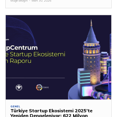
Müge Bezgin
-
Mart 30, 2026
GENEL
Türkiye Startup Ekosistemi 2025’te
Yeniden Dengeleniyor: 622 Milyon