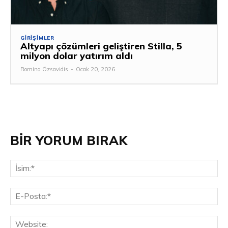
GIRIŞIMLER
Altyapı çözümleri geliştiren Stilla, 5
milyon dolar yatırım aldı
Romina Özsavidis
-
Ocak 20, 2026
BİR YORUM BIRAK
İsi
E-
Pos
Web