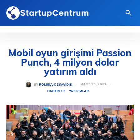
Mobil oyun girişimi Passion
Punch, 4 milyon dolar
yatırım aldı
MART 20, 2023
BY
ROMINA ÖZSAVIDIS
HABERLER
YATIRIMLAR