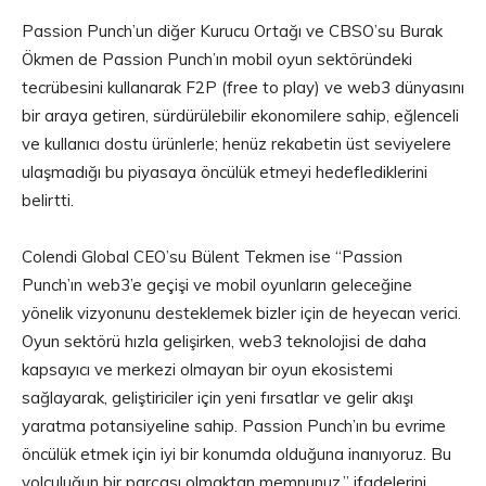
Passion Punch’un diğer Kurucu Ortağı ve CBSO’su Burak
Ökmen de Passion Punch’ın mobil oyun sektöründeki
tecrübesini kullanarak F2P (free to play) ve web3 dünyasını
bir araya getiren, sürdürülebilir ekonomilere sahip, eğlenceli
ve kullanıcı dostu ürünlerle; henüz rekabetin üst seviyelere
ulaşmadığı bu piyasaya öncülük etmeyi hedeflediklerini
belirtti.
Colendi Global CEO’su Bülent Tekmen ise “Passion
Punch’ın web3’e geçişi ve mobil oyunların geleceğine
yönelik vizyonunu desteklemek bizler için de heyecan verici.
Oyun sektörü hızla gelişirken, web3 teknolojisi de daha
kapsayıcı ve merkezi olmayan bir oyun ekosistemi
sağlayarak, geliştiriciler için yeni fırsatlar ve gelir akışı
yaratma potansiyeline sahip. Passion Punch’ın bu evrime
öncülük etmek için iyi bir konumda olduğuna inanıyoruz. Bu
yolculuğun bir parçası olmaktan memnunuz.” ifadelerini