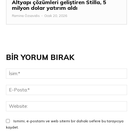
Altyapı çözümleri geliştiren Stilla, 5
milyon dolar yatırım aldı
Romina Özsavidis
-
Ocak 20, 2026
BİR YORUM BIRAK
İsi
E-
Pos
Web
Ismimi, e-postamı ve web sitemi bir dahaki sefere bu tarayıcıya
kaydet.