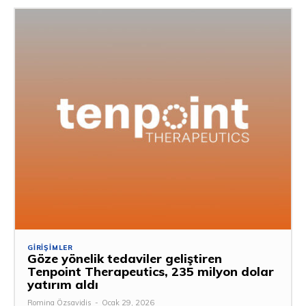
GIRIŞIMLER
Göze yönelik tedaviler geliştiren
Tenpoint Therapeutics, 235 milyon dolar
yatırım aldı
Romina Özsavidis
-
Ocak 29, 2026