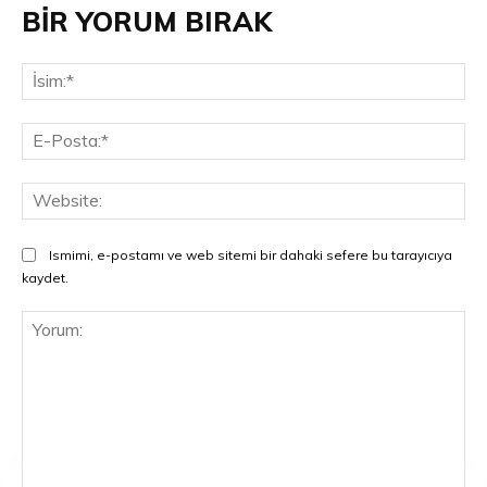
BİR YORUM BIRAK
İsi
E-
Pos
Web
Ismimi, e-postamı ve web sitemi bir dahaki sefere bu tarayıcıya
kaydet.