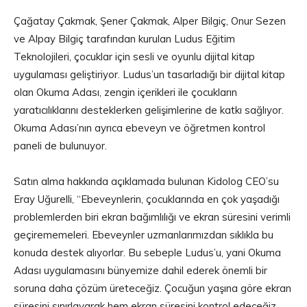
Çağatay Çakmak, Şener Çakmak, Alper Bilgiç, Onur Sezen
ve Alpay Bilgiç tarafından kurulan Ludus Eğitim
Teknolojileri, çocuklar için sesli ve oyunlu dijital kitap
uygulaması geliştiriyor. Ludus’un tasarladığı bir dijital kitap
olan Okuma Adası, zengin içerikleri ile çocukların
yaratıcılıklarını desteklerken gelişimlerine de katkı sağlıyor.
Okuma Adası’nın ayrıca ebeveyn ve öğretmen kontrol
paneli de bulunuyor.
Satın alma hakkında açıklamada bulunan Kidolog CEO’su
Eray Uğurelli, “Ebeveynlerin, çocuklarında en çok yaşadığı
problemlerden biri ekran bağımlılığı ve ekran süresini verimli
geçirememeleri. Ebeveynler uzmanlarımızdan sıklıkla bu
konuda destek alıyorlar. Bu sebeple Ludus’u, yani Okuma
Adası uygulamasını bünyemize dahil ederek önemli bir
soruna daha çözüm üreteceğiz. Çocuğun yaşına göre ekran
süresini sınırlayarak hem ekran süresini kontrol edeceğiz