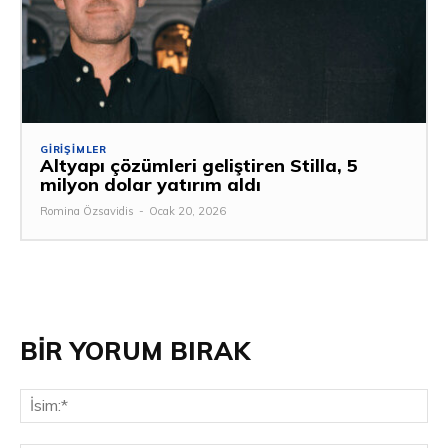
GIRIŞIMLER
Altyapı çözümleri geliştiren Stilla, 5
milyon dolar yatırım aldı
Romina Özsavidis
-
Ocak 20, 2026
BİR YORUM BIRAK
İsi