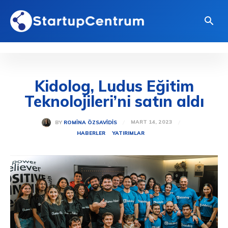
Kidolog, Ludus Eğitim
Teknolojileri’ni satın aldı
MART 14, 2023
BY
ROMINA ÖZSAVIDIS
HABERLER
YATIRIMLAR