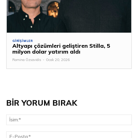
GIRIŞIMLER
Altyapı çözümleri geliştiren Stilla, 5
milyon dolar yatırım aldı
Romina Özsavidis
-
Ocak 20, 2026
BİR YORUM BIRAK
İsi
E-