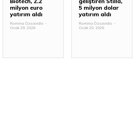
Biotech, 2.2
geliştiren Stilla,
milyon euro
5 milyon dolar
yatırım aldı
yatırım aldı
Romina Özsavidis
-
Romina Özsavidis
-
Ocak 29, 2026
Ocak 20, 2026
: