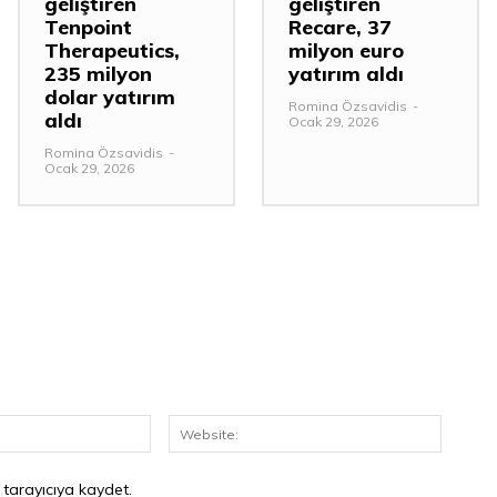
geliştiren
geliştiren
Tenpoint
Recare, 37
Therapeutics,
milyon euro
235 milyon
yatırım aldı
dolar yatırım
Romina Özsavidis
-
aldı
Ocak 29, 2026
Romina Özsavidis
-
Ocak 29, 2026
E-
Website
Posta:*
 tarayıcıya kaydet.