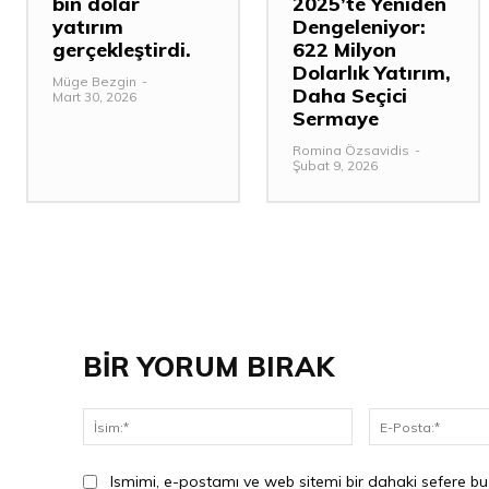
bin dolar
2025’te Yeniden
yatırım
Dengeleniyor:
gerçekleştirdi.
622 Milyon
Dolarlık Yatırım,
Müge Bezgin
-
Daha Seçici
Mart 30, 2026
Sermaye
Romina Özsavidis
-
Şubat 9, 2026
BİR YORUM BIRAK
İsim:*
Ismimi, e-postamı ve web sitemi bir dahaki sefere bu