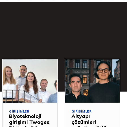
GIRIŞIMLER
GIRIŞIMLER
Biyoteknoloji
Altyapı
girişimi Twogee
çözümleri