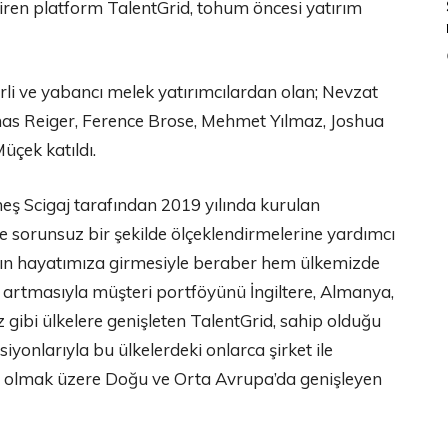
getiren platform TalentGrid, tohum öncesi yatırım
rli ve yabancı melek yatırımcılardan olan; Nevzat
as Reiger, Ference Brose, Mehmet Yılmaz, Joshua
üçek katıldı.
ş Scigaj tarafından 2019 yılında kurulan
ı ve sorunsuz bir şekilde ölçeklendirmelerine yardımcı
nın hayatımıza girmesiyle beraber hem ülkemizde
 artmasıyla müşteri portföyünü İngiltere, Almanya,
gibi ülkelere genişleten TalentGrid, sahip olduğu
yonlarıyla bu ülkelerdeki onlarca şirket ile
’de olmak üzere Doğu ve Orta Avrupa’da genişleyen