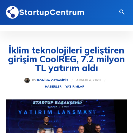
İklim teknolojileri geliştiren
girişim CoolREG, 7.2 milyon
TL yatırım aldı
ARALIK 4, 2023
BY
ROMINA ÖZSAVIDIS
HABERLER
YATIRIMLAR