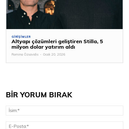
GIRIŞIMLER
Altyapı çözümleri geliştiren Stilla, 5
milyon dolar yatırım aldı
Romina Özsavidis
-
Ocak 20, 2026
BİR YORUM BIRAK
İsi
E-