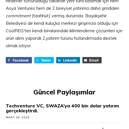
hedefler tutturulduğu takdirde yeni tura katılmak için hem
Asya Ventures hem de 2 bireysel yatırımcı daha şimdiden
commitment
(taahhüt) vermiş durumda. Başakşehir
Belediyesi de kendi kuluçka merkezi girişimcisi olduğu için
CoolREG’ten kendi binalarındaki iklimlendirme çözümleri için
ürün alımı yaparak 2.yatırım turunu hızlandırmada destek
olmak istiyor.
Facebook
Tweet
LinkedIn
Email
Güncel Paylaşımlar
Techventure VC, SWAZA’ya 400 bin dolar yatırım
gerçekleştirdi.
MART 30, 2026