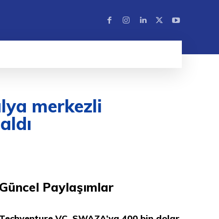
lya merkezli
aldı
Güncel Paylaşımlar
Techventure VC, SWAZA’ya 400 bin dolar