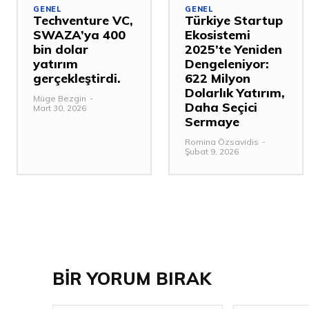
GENEL
GENEL
Techventure VC,
Türkiye Startup
SWAZA’ya 400
Ekosistemi
bin dolar
2025’te Yeniden
yatırım
Dengeleniyor:
gerçekleştirdi.
622 Milyon
Dolarlık Yatırım,
Müge Bezgin
-
Daha Seçici
Mart 30, 2026
Sermaye
Romina Özsavidis
-
Şubat 9, 2026
BİR YORUM BIRAK