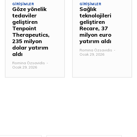
GIRIŞIMLER
GIRIŞIMLER
Göze yönelik
Sağlık
tedaviler
teknolojileri
geliştiren
geliştiren
Tenpoint
Recare, 37
Therapeutics,
milyon euro
235 milyon
yatırım aldı
dolar yatırım
Romina Özsavidis
-
aldı
Ocak 29, 2026
Romina Özsavidis
-
Ocak 29, 2026