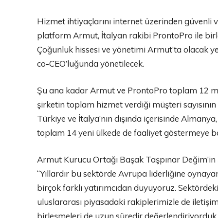
Hizmet ihtiyaçlarını internet üzerinden güvenli 
platform Armut, İtalyan rakibi ProntoPro ile bir
Çoğunluk hissesi ve yönetimi Armut’ta olacak y
co-CEO’luğunda yönetilecek.
Şu ana kadar Armut ve ProntoPro toplam 12 mil
şirketin toplam hizmet verdiği müşteri sayısının 
Türkiye ve İtalya’nın dışında içerisinde Almany
toplam 14 yeni ülkede de faaliyet göstermeye b
Armut Kurucu Ortağı Başak Taşpınar Değim’in şi
“Yıllardır bu sektörde Avrupa liderliğine oynayan
birçok farklı yatırımcıdan duyuyoruz. Sektördek
uluslararası piyasadaki rakiplerimizle de iletişi
birleşmeleri de uzun süredir değerlendiriyordu