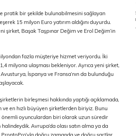
ve pratik bir şekilde bulunabilmesini sağlayan
leşerek 15 milyon Euro yatırım aldığını duyurdu.
eni şirket, Başak Taşpınar Değim ve Erol Değim’in
yondan fazla müşteriye hizmet veriyordu. İki
1,4 milyona ulaşması bekleniyor. Ayrıca yeni şirket,
a, Avusturya, İspanya ve Fransa’nın da bulunduğu
aşlayacak.
rketlerin birleşmesi hakkında yaptığı açıklamada,
 ve en hızlı büyüyen şirketlerden biriyiz. Bunu
i önemli oyunculardan biri olarak uzun süredir
m halindeydik. Avrupa’da olası satın alma ya da
k. ProntoPro’yla doğru zamanda ve doğru şartlar