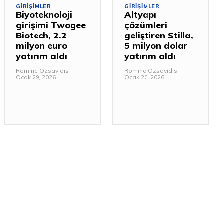
GIRIŞIMLER
GIRIŞIMLER
Biyoteknoloji
Altyapı
girişimi Twogee
çözümleri
Biotech, 2.2
geliştiren Stilla,
milyon euro
5 milyon dolar
yatırım aldı
yatırım aldı
Romina Özsavidis
-
Romina Özsavidis
-
Ocak 29, 2026
Ocak 20, 2026