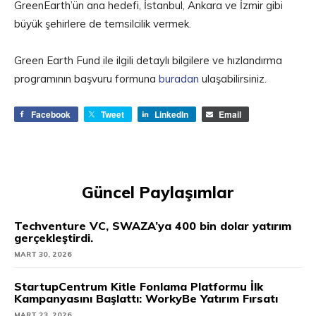
GreenEarth’ün ana hedefi, İstanbul, Ankara ve İzmir gibi
büyük şehirlere de temsilcilik vermek.
Green Earth Fund ile ilgili detaylı bilgilere ve hızlandırma
programının başvuru formuna
buradan
ulaşabilirsiniz.
Facebook
Tweet
LinkedIn
Email
Güncel Paylaşımlar
Techventure VC, SWAZA’ya 400 bin dolar yatırım
gerçekleştirdi.
MART 30, 2026
StartupCentrum Kitle Fonlama Platformu İlk
Kampanyasını Başlattı: WorkyBe Yatırım Fırsatı
MART 23, 2026