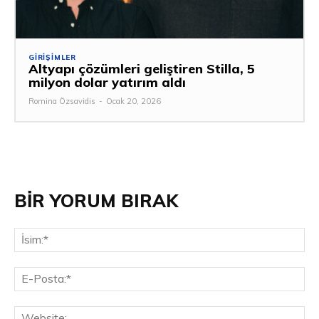
GIRIŞIMLER
Altyapı çözümleri geliştiren Stilla, 5
milyon dolar yatırım aldı
Romina Özsavidis
-
Ocak 20, 2026
BİR YORUM BIRAK
İsi
E-
Pos
Web