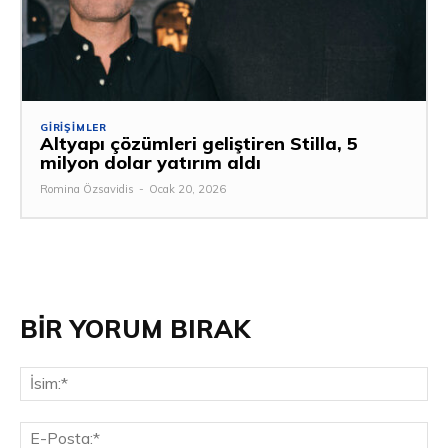
GIRIŞIMLER
Altyapı çözümleri geliştiren Stilla, 5
milyon dolar yatırım aldı
Romina Özsavidis
-
Ocak 20, 2026
BİR YORUM BIRAK
İsi
E-