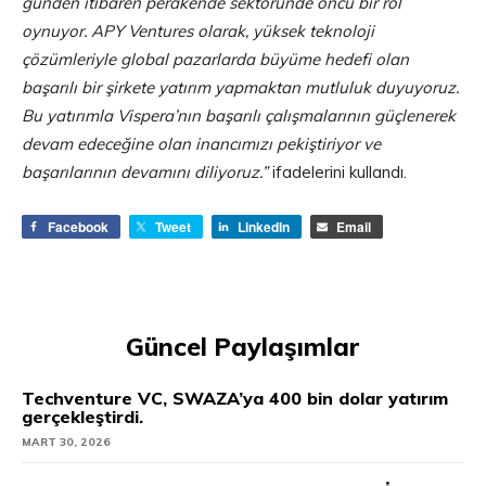
günden itibaren perakende sektöründe öncü bir rol
oynuyor. APY Ventures olarak, yüksek teknoloji
çözümleriyle global pazarlarda büyüme hedefi olan
başarılı bir şirkete yatırım yapmaktan mutluluk duyuyoruz.
Bu yatırımla Vispera’nın başarılı çalışmalarının güçlenerek
devam edeceğine olan inancımızı pekiştiriyor ve
başarılarının devamını diliyoruz.”
ifadelerini kullandı.
Facebook
Tweet
LinkedIn
Email
Güncel Paylaşımlar
Techventure VC, SWAZA’ya 400 bin dolar yatırım
gerçekleştirdi.
MART 30, 2026