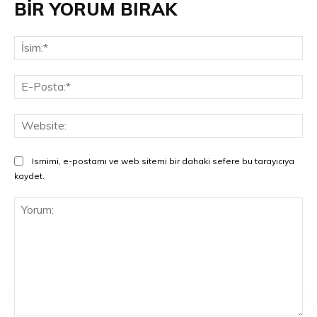
BİR YORUM BIRAK
İsi
E-
Pos
Web
Ismimi, e-postamı ve web sitemi bir dahaki sefere bu tarayıcıya
kaydet.