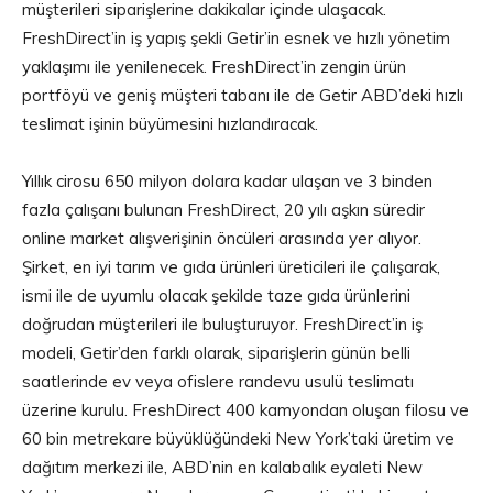
müşterileri siparişlerine dakikalar içinde ulaşacak.
FreshDirect’in iş yapış şekli Getir’in esnek ve hızlı yönetim
yaklaşımı ile yenilenecek. FreshDirect’in zengin ürün
portföyü ve geniş müşteri tabanı ile de Getir ABD’deki hızlı
teslimat işinin büyümesini hızlandıracak.
Yıllık cirosu 650 milyon dolara kadar ulaşan ve 3 binden
fazla çalışanı bulunan FreshDirect, 20 yılı aşkın süredir
online market alışverişinin öncüleri arasında yer alıyor.
Şirket, en iyi tarım ve gıda ürünleri üreticileri ile çalışarak,
ismi ile de uyumlu olacak şekilde taze gıda ürünlerini
doğrudan müşterileri ile buluşturuyor. FreshDirect’in iş
modeli, Getir’den farklı olarak, siparişlerin günün belli
saatlerinde ev veya ofislere randevu usulü teslimatı
üzerine kurulu. FreshDirect 400 kamyondan oluşan filosu ve
60 bin metrekare büyüklüğündeki New York’taki üretim ve
dağıtım merkezi ile, ABD’nin en kalabalık eyaleti New