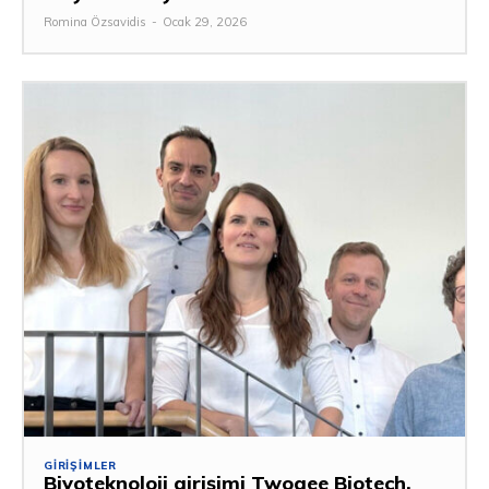
Romina Özsavidis
-
Ocak 29, 2026
GIRIŞIMLER
Biyoteknoloji girişimi Twogee Biotech,