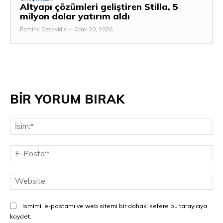
Altyapı çözümleri geliştiren Stilla, 5
milyon dolar yatırım aldı
Romina Özsavidis
-
Ocak 20, 2026
BİR YORUM BIRAK
İsi
E-
Pos
Web
Ismimi, e-postamı ve web sitemi bir dahaki sefere bu tarayıcıya
kaydet.