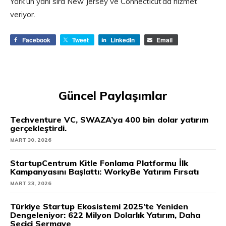
York’un yanı sıra New Jersey ve Connecticut’da hizmet
veriyor.
Facebook
Tweet
LinkedIn
Email
Güncel Paylaşımlar
Techventure VC, SWAZA’ya 400 bin dolar yatırım
gerçekleştirdi.
MART 30, 2026
StartupCentrum Kitle Fonlama Platformu İlk
Kampanyasını Başlattı: WorkyBe Yatırım Fırsatı
MART 23, 2026
Türkiye Startup Ekosistemi 2025’te Yeniden
Dengeleniyor: 622 Milyon Dolarlık Yatırım, Daha
Seçici Sermaye