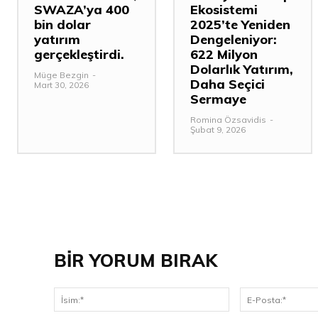
SWAZA’ya 400
Ekosistemi
bin dolar
2025’te Yeniden
yatırım
Dengeleniyor:
gerçekleştirdi.
622 Milyon
Dolarlık Yatırım,
Müge Bezgin
-
Daha Seçici
Mart 30, 2026
Sermaye
Romina Özsavidis
-
Şubat 9, 2026
BİR YORUM BIRAK
İsim:*