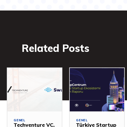
Related Posts
GENEL
GENEL
Techventure VC,
Türkiye Startup