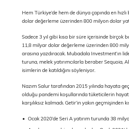
Hem Türkiye’de hem de dünya çapında en hızlı bü
dolar değerleme üzerinden 800 milyon dolar yatı
Sadece 3 yıl gibi kısa bir süre içerisinde birçok b
11,8 milyar dolar değerleme üzerinden 800 milyo
arasına yazdıracak. Mubadala Investment’ın lider
turuna, melek yatırımcılarla beraber Sequoia, 
isimlerin de katıldığını söyleniyor.
Nazım Salur tarafından 2015 yılında hayata geçir
olduğu pandemi koşullarında tüketicilerin hayat
karşılıksız kalmadı. Getir’in yakın geçmişinden 
Ocak 2020’de Seri A yatırım turunda 38 milyon