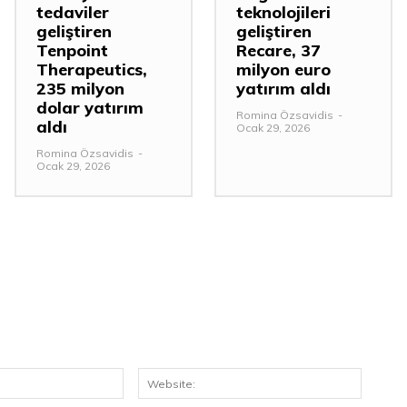
tedaviler
teknolojileri
geliştiren
geliştiren
Tenpoint
Recare, 37
Therapeutics,
milyon euro
235 milyon
yatırım aldı
dolar yatırım
Romina Özsavidis
-
aldı
Ocak 29, 2026
Romina Özsavidis
-
Ocak 29, 2026
E-
Website
Posta:*