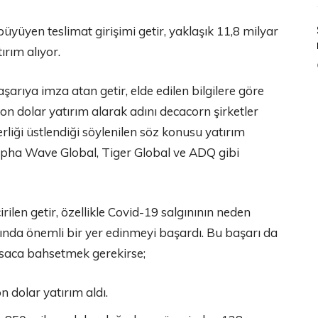
yüyen teslimat girişimi getir, yaklaşık 11,8 milyar
rım alıyor.
aşarıya imza atan getir, elde edilen bilgilere göre
n dolar yatırım alarak adını decacorn şirketler
liği üstlendiği söylenilen söz konusu yatırım
Alpha Wave Global, Tiger Global ve ADQ gibi
ilen getir, özellikle Covid-19 salgınının neden
ında önemli bir yer edinmeyi başardı. Bu başarı da
kısaca bahsetmek gerekirse;
 dolar yatırım aldı.