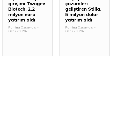
girişimi Twogee
çözümleri
Biotech, 2.2
geliştiren Stilla,
milyon euro
5 milyon dolar
yatırım aldı
yatırım aldı
Romina Özsavidis
-
Romina Özsavidis
-
Ocak 29, 2026
Ocak 20, 2026
: