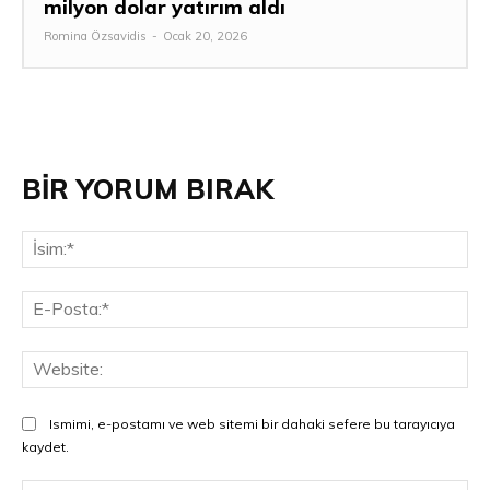
milyon dolar yatırım aldı
Romina Özsavidis
-
Ocak 20, 2026
BİR YORUM BIRAK
İsi
E-
Pos
Web
Ismimi, e-postamı ve web sitemi bir dahaki sefere bu tarayıcıya
kaydet.