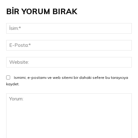
BİR YORUM BIRAK
İsi
E-
Pos
Web
Ismimi, e-postamı ve web sitemi bir dahaki sefere bu tarayıcıya
kaydet.