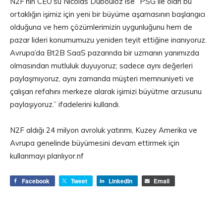
N2F’nin CEO’su Nicolas Dubouloz ise “PSG ile olan bu
ortaklığın işimiz için yeni bir büyüme aşamasının başlangıcı
olduğuna ve hem çözümlerimizin uygunluğunu hem de
pazar lideri konumumuzu yeniden teyit ettiğine inanıyoruz.
Avrupa’da Bt2B SaaS pazarında bir uzmanın yanımızda
olmasından mutluluk duyuyoruz; sadece aynı değerleri
paylaşmıyoruz, aynı zamanda müşteri memnuniyeti ve
çalışan refahını merkeze alarak işimizi büyütme arzusunu
paylaşıyoruz.” ifadelerini kullandı.
N2F aldığı 24 milyon avroluk yatırımı, Kuzey Amerika ve
Avrupa genelinde büyümesini devam ettirmek için
kullanmayı planlıyor.nf
Facebook
Tweet
LinkedIn
Email