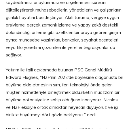
kaydedilmesi, onaylanması ve arşivlenmesi sürecini
dijitalleştirerek muhasebecilerin, yöneticilerin ve çalışanların
günlük hayatını basitleştiriyor. Akıllı tarama, vergiye uygun
arşivleme, gerçek zamanlı izleme ve yapay zekâ destekli
dolandırıcılığı önleme gibi özellikleri bir araya getiren girişim
ayrıca muhasebe yazılımları, bankalar, seyahat acenteleri
veya filo yönetimi çözümleri ile yerel entegrasyonlar da
sağlıyor.
Yatırım ile ilgili açıklamada bulunan PSG Genel Müdürü
Edward Hughes, “N2F’nin 2022’de böylesine olağanüstü bir
büyüme elde etmesinin sırrı, ileri teknolojiyi önde gelen
müşteri hizmetleriyle birleştirmek oldu.irketin muazzam bir
büyüme potansiyeline sahip olduğuna inanıyoruz. Nicolas
ve N2F ekibiyle ortak olmaktan heyecan duyuyoruz ve işi
birlikte büyütmeyi dört gözle bekliyoruz.” dedi.