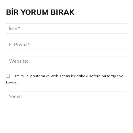
BİR YORUM BIRAK
İsi
E-
Pos
Web
Ismimi, e-postamı ve web sitemi bir dahaki sefere bu tarayıcıya
kaydet.