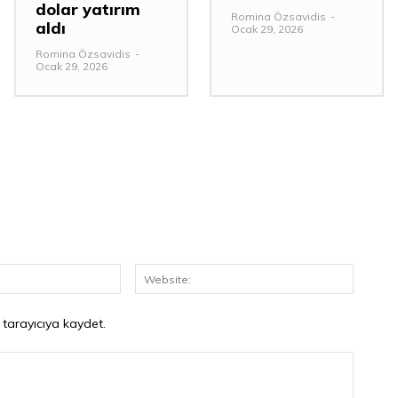
dolar yatırım
Romina Özsavidis
-
aldı
Ocak 29, 2026
Romina Özsavidis
-
Ocak 29, 2026
E-
Website
Posta:*
 tarayıcıya kaydet.