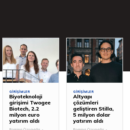
GIRIŞIMLER
GIRIŞIMLER
Biyoteknoloji
Altyapı
girişimi Twogee
çözümleri
Biotech, 2.2
geliştiren Stilla,
milyon euro
5 milyon dolar
yatırım aldı
yatırım aldı
Romina Özsavidis
-
Romina Özsavidis
-