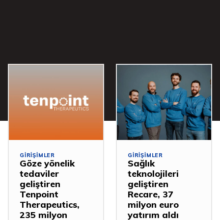
GIRIŞIMLER
GIRIŞIMLER
Göze yönelik
Sağlık
tedaviler
teknolojileri
geliştiren
geliştiren
Tenpoint
Recare, 37
Therapeutics,
milyon euro
235 milyon
yatırım aldı