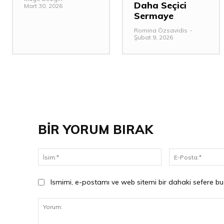
Daha Seçici
Mart 30, 2026
Sermaye
Romina Özsavidis
-
Şubat 9, 2026
BİR YORUM BIRAK
İsim:*
Ismimi, e-postamı ve web sitemi bir dahaki sefere bu