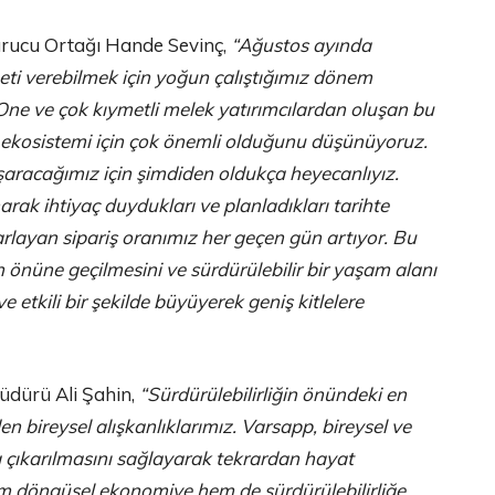
Kurucu Ortağı Hande Sevinç,
“Ağustos ayında
zmeti verebilmek için yoğun çalıştığımız dönem
e ve çok kıymetli melek yatırımcılardan oluşan bu
ekosistemi için çok önemli olduğunu düşünüyoruz.
aşaracağımız için şimdiden oldukça heyecanlıyız.
rak ihtiyaç duydukları ve planladıkları tarihte
arlayan sipariş oranımız her geçen gün artıyor. Bu
önüne geçilmesini ve sürdürülebilir bir yaşam alanı
 etkili bir şekilde büyüyerek geniş kitlelere
üdürü Ali Şahin,
“Sürdürülebilirliğin önündeki en
en bireysel alışkanlıklarımız. Varsapp, bireysel ve
 çıkarılmasını sağlayarak tekrardan hayat
em döngüsel ekonomiye hem de sürdürülebilirliğe