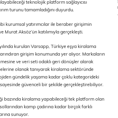
ralayabileceği teknolojik platform sağlayıcısı
atırım turunu tamamladığını duyurdu.
i kurumsal yatırımcılar ile beraber girişimin
 Murat Aksöz’ün katılımıyla gerçekleşti.
yılında kurulan Varsapp, Türkiye eşya kiralama
barındıran girişim konumunda yer alıyor. Markaların
mesine ve veri seti odaklı geri dönüşler alarak
melerine olanak tanıyarak kiralama sektöründe
ojiden gündelik yaşama kadar çoklu kategorideki
 sayesinde güvenceli bir şekilde gerçekleştirebiliyor.
iği bazında kiralama yapabileceği tek platform olan
sollarından kamp çadırına kadar birçok farklı
arına sunuyor.