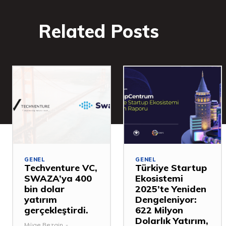
Related Posts
GENEL
GENEL
Techventure VC,
Türkiye Startup
SWAZA’ya 400
Ekosistemi
bin dolar
2025’te Yeniden
yatırım
Dengeleniyor:
gerçekleştirdi.
622 Milyon
Dolarlık Yatırım,
Müge Bezgin
-