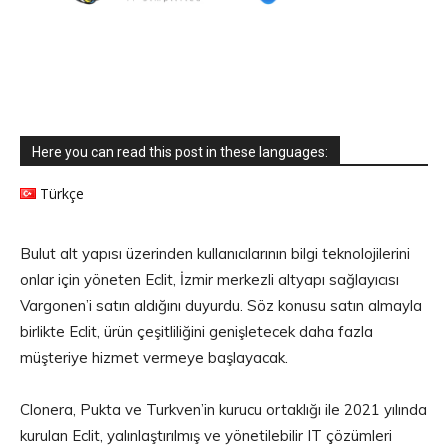
Here you can read this post in these languages:
Türkçe
Bulut alt yapısı üzerinden kullanıcılarının bilgi teknolojilerini
onlar için yöneten Eclit, İzmir merkezli altyapı sağlayıcısı
Vargonen’i satın aldığını duyurdu. Söz konusu satın almayla
birlikte Eclit, ürün çeşitliliğini genişletecek daha fazla
müşteriye hizmet vermeye başlayacak.
Clonera, Pukta ve Turkven’in kurucu ortaklığı ile 2021 yılında
kurulan Eclit, yalınlaştırılmış ve yönetilebilir IT çözümleri