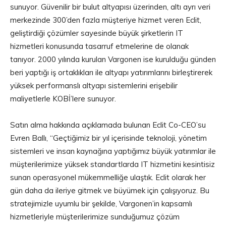
sunuyor. Güvenilir bir bulut altyapısı üzerinden, altı ayrı veri
merkezinde 300’den fazla müşteriye hizmet veren Eclit,
geliştirdiği çözümler sayesinde büyük şirketlerin IT
hizmetleri konusunda tasarruf etmelerine de olanak
tanıyor. 2000 yılında kurulan Vargonen ise kurulduğu günden
beri yaptığı iş ortaklıkları ile altyapı yatırımlarını birleştirerek
yüksek performanslı altyapı sistemlerini erişebilir
maliyetlerle KOBİ’lere sunuyor.
Satın alma hakkında açıklamada bulunan Eclit Co-CEO’su
Evren Ballı, “Geçtiğimiz bir yıl içerisinde teknoloji, yönetim
sistemleri ve insan kaynağına yaptığımız büyük yatırımlar ile
müşterilerimize yüksek standartlarda IT hizmetini kesintisiz
sunan operasyonel mükemmelliğe ulaştık. Eclit olarak her
gün daha da ileriye gitmek ve büyümek için çalışıyoruz. Bu
stratejimizle uyumlu bir şekilde, Vargonen’in kapsamlı
hizmetleriyle müşterilerimize sunduğumuz çözüm