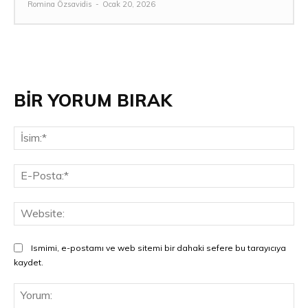
Romina Özsavidis
-
Ocak 20, 2026
BİR YORUM BIRAK
İsi
E-
Pos
Web
Ismimi, e-postamı ve web sitemi bir dahaki sefere bu tarayıcıya
kaydet.