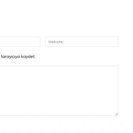
E-
Website
Posta:*
 tarayıcıya kaydet.