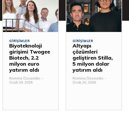
GIRIŞIMLER
GIRIŞIMLER
Biyoteknoloji
Altyapı
girişimi Twogee
çözümleri
Biotech, 2.2
geliştiren Stilla,
milyon euro
5 milyon dolar
yatırım aldı
yatırım aldı
Romina Özsavidis
-
Romina Özsavidis
-
Ocak 29, 2026
Ocak 20, 2026