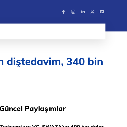
im diştedavim, 340 bin
Güncel Paylaşımlar
Techventure VC, SWAZA’ya 400 bin dolar