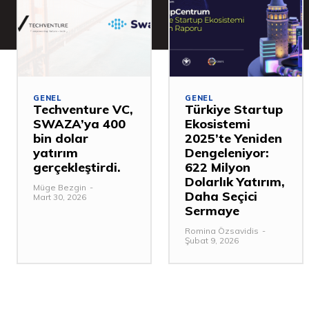
GENEL
GENEL
Techventure VC,
Türkiye Startup
SWAZA’ya 400
Ekosistemi
bin dolar
2025’te Yeniden
yatırım
Dengeleniyor:
gerçekleştirdi.
622 Milyon
Dolarlık Yatırım,
Müge Bezgin
-
Daha Seçici
Mart 30, 2026
Sermaye
Romina Özsavidis
-
Şubat 9, 2026