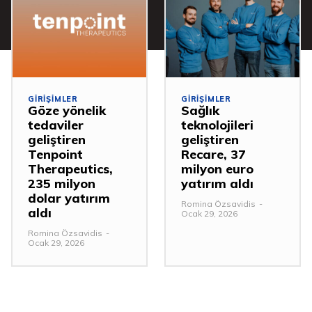
GIRIŞIMLER
GIRIŞIMLER
Göze yönelik
Sağlık
tedaviler
teknolojileri
geliştiren
geliştiren
Tenpoint
Recare, 37
Therapeutics,
milyon euro
235 milyon
yatırım aldı
dolar yatırım
Romina Özsavidis
-
aldı
Ocak 29, 2026
Romina Özsavidis
-
Ocak 29, 2026