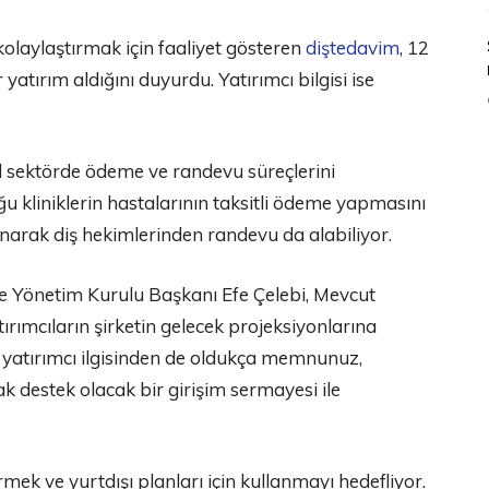
kolaylaştırmak için faaliyet gösteren
diştedavim
, 12
atırım aldığını duyurdu. Yatırımcı bilgisi ise
l sektörde ödeme ve randevu süreçlerini
ğu kliniklerin hastalarının taksitli ödeme yapmasını
anarak diş hekimlerinden randevu da alabiliyor.
 Yönetim Kurulu Başkanı Efe Çelebi, Mevcut
ırımcıların şirketin gelecek projeksiyonlarına
l yatırımcı ilgisinden de oldukça memnunuz,
 destek olacak bir girişim sermayesi ile
rmek ve yurtdışı planları için kullanmayı hedefliyor.