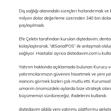
Diş sağlığı alanındaki süreçleri hızlandırmak ve 
milyon dolar değerleme üzerinden 340 bin dolar y
paylaşılmadı.
Efe Çelebi tarafından kurulan diştedavim, denta
kolaylaştırarak, “dtSanalPOS” ile anlaşmalı oldu
sağlıyor. Hastalar ayrıca distedavim.com’u kull
Yatırım hakkında açıklamada bulunan Kurucu ve
yatırımcılarımızın güvenini hissetmek ve yeni yat
inancını görmek bizleri çok mutlu etti. Kurumsa
umarım önümüzdeki aylarda bize stratejik olarak
büyümemizi sürdüreceğiz. ifadelerini kullandı.
diştedavim aldığı yeni yatırımı, platformu gelişti