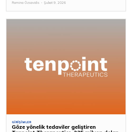
Romina Özsavidis
-
Şubat 9, 2026
GIRIŞIMLER
Göze yönelik tedaviler geliştiren