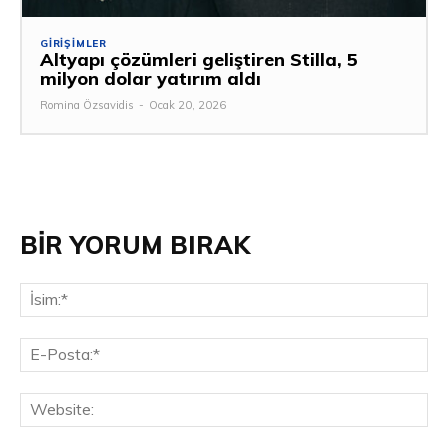
GIRIŞIMLER
Altyapı çözümleri geliştiren Stilla, 5
milyon dolar yatırım aldı
Romina Özsavidis
-
Ocak 20, 2026
BİR YORUM BIRAK
İsi
E-
Pos
Web