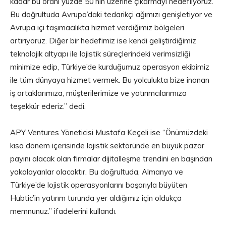
kadar bu oranı yüzde 50’nin üzerine çıkarmayı hedefliyoruz.
Bu doğrultuda Avrupa’daki tedarikçi ağımızı genişletiyor ve
Avrupa içi taşımacılıkta hizmet verdiğimiz bölgeleri
artırıyoruz. Diğer bir hedefimiz ise kendi geliştirdiğimiz
teknolojik altyapı ile lojistik süreçlerindeki verimsizliği
minimize edip, Türkiye’de kurduğumuz operasyon ekibimiz
ile tüm dünyaya hizmet vermek. Bu yolculukta bize inanan
iş ortaklarımıza, müşterilerimize ve yatırımcılarımıza
teşekkür ederiz.” dedi.
APY Ventures Yöneticisi Mustafa Keçeli ise “Önümüzdeki
kısa dönem içerisinde lojistik sektöründe en büyük pazar
payını alacak olan firmalar dijitalleşme trendini en başından
yakalayanlar olacaktır. Bu doğrultuda, Almanya ve
Türkiye’de lojistik operasyonlarını başarıyla büyüten
Hubtic’in yatırım turunda yer aldığımız için oldukça
memnunuz.” ifadelerini kullandı.