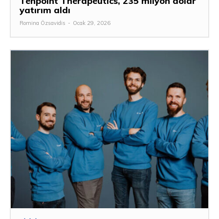
Tenpoint Therapeutics, 235 milyon dolar
yatırım aldı
Romina Özsavidis
-
Ocak 29, 2026