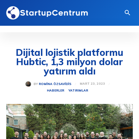
Dijital lojistik platformu
Hubtic, 1,3 milyon dolar
yatırım aldı
MART 23, 2023
BY
ROMINA ÖZSAVIDIS
HABERLER
YATIRIMLAR