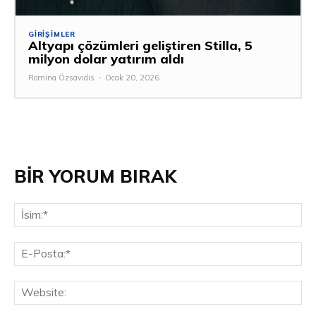
GIRIŞIMLER
Altyapı çözümleri geliştiren Stilla, 5
milyon dolar yatırım aldı
Romina Özsavidis
-
Ocak 20, 2026
BİR YORUM BIRAK
İsi
E-
Pos
Web