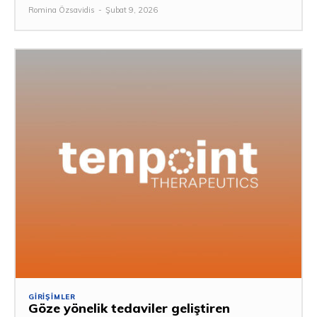
Romina Özsavidis
-
Şubat 9, 2026
GIRIŞIMLER
Göze yönelik tedaviler geliştiren