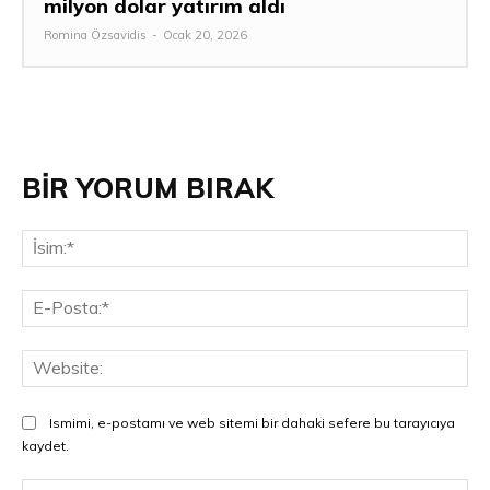
milyon dolar yatırım aldı
Romina Özsavidis
-
Ocak 20, 2026
BİR YORUM BIRAK
İsi
E-
Pos
Web
Ismimi, e-postamı ve web sitemi bir dahaki sefere bu tarayıcıya
kaydet.