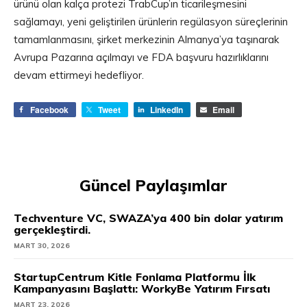
ürünü olan kalça protezi TrabCup’ın ticarileşmesini
sağlamayı, yeni geliştirilen ürünlerin regülasyon süreçlerinin
tamamlanmasını, şirket merkezinin Almanya’ya taşınarak
Avrupa Pazarına açılmayı ve FDA başvuru hazırlıklarını
devam ettirmeyi hedefliyor.
Facebook
Tweet
LinkedIn
Email
Güncel Paylaşımlar
Techventure VC, SWAZA’ya 400 bin dolar yatırım
gerçekleştirdi.
MART 30, 2026
StartupCentrum Kitle Fonlama Platformu İlk
Kampanyasını Başlattı: WorkyBe Yatırım Fırsatı
MART 23, 2026