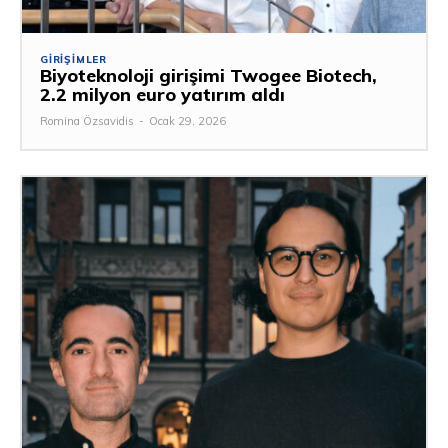
GIRIŞIMLER
Biyoteknoloji girişimi Twogee Biotech,
2.2 milyon euro yatırım aldı
Romina Özsavidis
-
Ocak 29, 2026