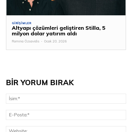
GIRIŞIMLER
Altyapı çözümleri geliştiren Stilla, 5
milyon dolar yatırım aldı
Romina Özsavidis
-
Ocak 20, 2026
BİR YORUM BIRAK
İsi
E-
Pos
Web