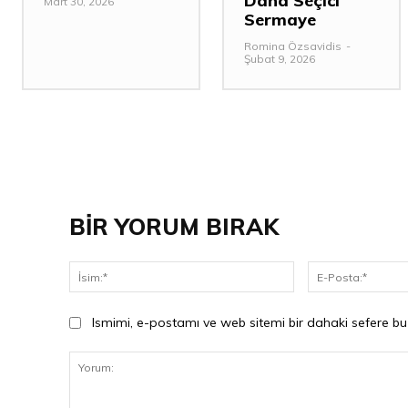
Daha Seçici
Mart 30, 2026
Sermaye
Romina Özsavidis
-
Şubat 9, 2026
BİR YORUM BIRAK
İsim:*
Ismimi, e-postamı ve web sitemi bir dahaki sefere bu