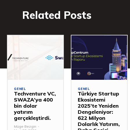
Related Posts
GENEL
GENEL
Techventure VC,
Türkiye Startup
SWAZA’ya 400
Ekosistemi
bin dolar
2025’te Yeniden
yatırım
Dengeleniyor:
gerçekleştirdi.
622 Milyon
Dolarlık Yatırım,
Müge Bezgin
-