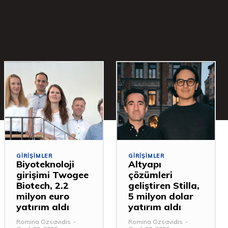
GIRIŞIMLER
GIRIŞIMLER
Biyoteknoloji
Altyapı
girişimi Twogee
çözümleri
Biotech, 2.2
geliştiren Stilla,
milyon euro
5 milyon dolar
yatırım aldı
yatırım aldı
Romina Özsavidis
-
Romina Özsavidis
-