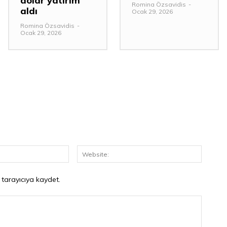
dolar yatırım
Romina Özsavidis
-
aldı
Ocak 29, 2026
Romina Özsavidis
-
Ocak 29, 2026
E-
Website
Posta:*
 tarayıcıya kaydet.