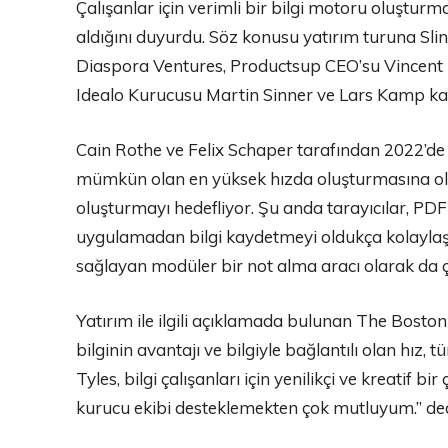
Çalışanlar için verimli bir bilgi motoru oluştur
aldığını duyurdu. Söz konusu yatırım turuna Sli
Diaspora Ventures, Productsup CEO’su Vincent P
Idealo Kurucusu Martin Sinner ve Lars Kamp katı
Cain Rothe ve Felix Schaper tarafından 2022’de kur
mümkün olan en yüksek hızda oluşturmasına ol
oluşturmayı hedefliyor. Şu anda tarayıcılar, PD
uygulamadan bilgi kaydetmeyi oldukça kolaylaştı
sağlayan modüler bir not alma aracı olarak da ça
Yatırım ile ilgili açıklamada bulunan The Bost
bilginin avantajı ve bilgiyle bağlantılı olan hız,
Tyles, bilgi çalışanları için yenilikçi ve kreatif
kurucu ekibi desteklemekten çok mutluyum.” ded