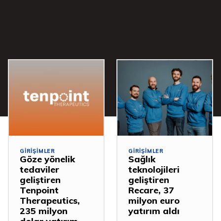
GIRIŞIMLER
GIRIŞIMLER
Göze yönelik
Sağlık
tedaviler
teknolojileri
geliştiren
geliştiren
Tenpoint
Recare, 37
Therapeutics,
milyon euro
235 milyon
yatırım aldı