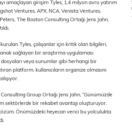
mayı amaçlayan girişim Tyles, 1,4 milyon avro yatırım
ngshot Ventures, APX, NCA, Venista Ventures,
eters, The Boston Consulting Ortağı Jens Jahn,
ldı.
ulan Tyles, çalışanlar için kritik olan bilgileri,
anak sağlayan bir araştırma uygulaması
F dosyaları veya sunumlar gibi herhangi bir
ran platform, kullanıcıların organize olmasını
lışıyor.
on Consulting Group Ortağı Jens Jahn, “Günümüzde
 tüm sektörlerde bir rekabet avantajı oluşturuyor.
 bir çözüm. Önümüzdeki heyecan verici bu yolculukta
i.