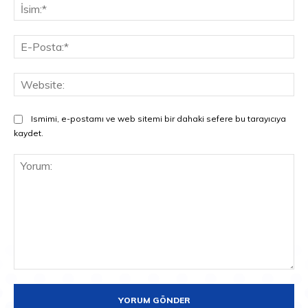
İsi
E-
Pos
Web
Ismimi, e-postamı ve web sitemi bir dahaki sefere bu tarayıcıya
kaydet.
Yorum: