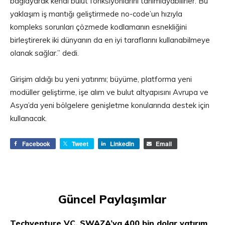
bağlayarak kendi bulut fonksiyonlarını tanımlayabilirler. Bu
yaklaşım iş mantığı geliştirmede no-code’un hızıyla
kompleks sorunları çözmede kodlamanın esnekliğini
birleştirerek iki dünyanın da en iyi taraflarını kullanabilmeye
olanak sağlar.” dedi.
Girişim aldığı bu yeni yatırımı; büyüme, platforma yeni
modüller geliştirme, işe alım ve bulut altyapısını Avrupa ve
Asya’da yeni bölgelere genişletme konularında destek için
kullanacak.
Facebook
Tweet
LinkedIn
Email
Güncel Paylaşımlar
Techventure VC, SWAZA’ya 400 bin dolar yatırım