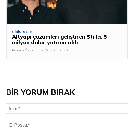
GIRIŞIMLER
Altyapı çözümleri geliştiren Stilla, 5
milyon dolar yatırım aldı
Romina Özsavidis
-
Ocak 20, 2026
BİR YORUM BIRAK
İsi
E-
Pos