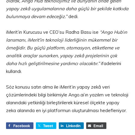
olarak, Ango Hub teknolojimiz ile dünyanın önde gelen
yapay zekâ uygulamalarına daha güçlü bir şekilde katkıda
bulunmaya devam edeceğiz.”
dedi.
iMerit’in Kurucusu ve CEO’su Radha Basu ise
“Ango Hub’ın
lansmanı, iMerit’in teknoloji liderliğinin mükemmel bir
örneğidir. Bu güçlü platform, otomasyon, etiketleme ve
analitik araçlar sunarken, yapay zekâ projelerinin çok
daha hızlı geliştirilmesine yardımcı olacaktır.”
ifadelerini
kullandı.
Söz konusu satın alma ile iMerit’in yapay zekâ veri
çözümlerindeki bilgi birikimiyle Ango.ai’ın yazılım ve teknoloji
alanındaki yetkinliği birleştirilerek küresel ölçekte yapay
zeka alanında en iyi platformun oluşturulması hedefleniyor.
Facebook
Tweet
LinkedIn
Email