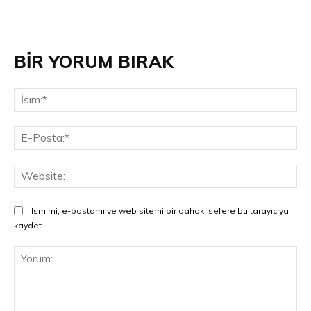
BİR YORUM BIRAK
İsi
E-
Pos
Web
Ismimi, e-postamı ve web sitemi bir dahaki sefere bu tarayıcıya
kaydet.