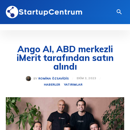
Ango AI, ABD merkezli
iMerit tarafından satın
alındı
EKIM 3, 2023
BY
ROMINA ÖZSAVIDIS
HABERLER
YATIRIMLAR