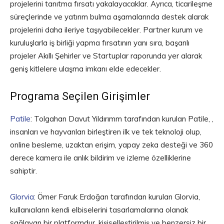
projelerini tanıtma fırsatı yakalayacaklar. Ayrıca, ticarileşme
süreçlerinde ve yatırım bulma aşamalarında destek alarak
projelerini daha ileriye taşıyabilecekler. Partner kurum ve
kuruluşlarla iş birliği yapma fırsatının yanı sıra, başarılı
projeler Akıllı Şehirler ve Startuplar raporunda yer alarak
geniş kitlelere ulaşma imkanı elde edecekler.
Programa Seçilen Girişimler
Patile
: Tolgahan Davut Yıldırımm tarafından kurulan Patile, ,
insanları ve hayvanları birleştiren ilk ve tek teknoloji olup,
online besleme, uzaktan erişim, yapay zeka desteği ve 360
derece kamera ile anlık bildirim ve izleme özelliklerine
sahiptir.
Glorvia
: Ömer Faruk Erdoğan tarafından kurulan Glorvia,
kullanıcıların kendi elbiselerini tasarlamalarına olanak
sağlayan bir platformdur, kişiselleştirilmiş ve benzersiz bir