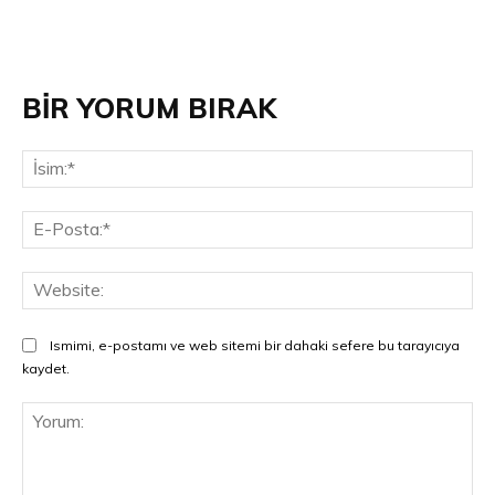
BİR YORUM BIRAK
İsi
E-
Pos
Web
Ismimi, e-postamı ve web sitemi bir dahaki sefere bu tarayıcıya
kaydet.