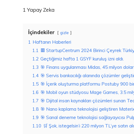
1 Yapay Zeka
İçindekiler
gizle
1
Haftanın Haberleri
1.1
🟥 StartupCentrum 2024 Birinci Çeyrek Türkiy
1.2
Geçtiğimiz hafta 1 GSYF kuruluş izni aldı.
1.3
🎯 Finans uygulanması Midas, 45 milyon dolar y
1.4
🎯 Servis bankacılığı alanında çözümler geliştir
1.5
🎯 İçerik oluşturma platformu Postuby 900 bin
1.6
🎯 Mobil oyun stüdyosu Mage Games, 3.5 milyo
1.7
🎯 Dijital insan kaynakları çözümleri sunan T
1.8
🎯 Nano kaplama teknolojisi geliştiren Materix,
1.9
🎯 Sanal deneme teknolojisi sağlayayıcısı Pulp
1.10
🛒 Şok, istegelsin’i 220 milyon TL’ye satın ald