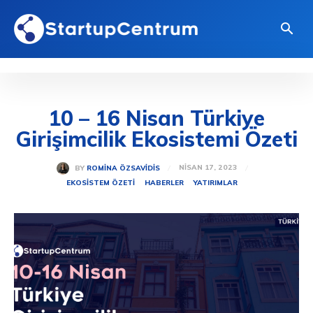
10 – 16 Nisan Türkiye
Girişimcilik Ekosistemi Özeti
NISAN 17, 2023
BY
ROMINA ÖZSAVIDIS
EKOSISTEM ÖZETI
HABERLER
YATIRIMLAR