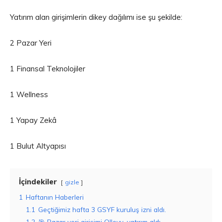
Yatırım alan girişimlerin dikey dağılımı ise şu şekilde:
2 Pazar Yeri
1 Finansal Teknolojiler
1 Wellness
1 Yapay Zekâ
1 Bulut Altyapısı
İçindekiler
gizle
1
Haftanın Haberleri
1.1
Geçtiğimiz hafta 3 GSYF kuruluş izni aldı.
1.2
🎯 Pazar yeri girişimi Olleyy, yatırım aldı.