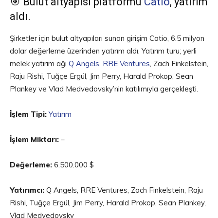
🎯 Bulut altyapısı platformu
Catio
, yatırım
aldı.
Şirketler için bulut altyapıları sunan girişim Catio, 6.5 milyon
dolar değerleme üzerinden yatırım aldı. Yatırım turu; yerli
melek yatırım ağı
Q Angels
,
RRE Ventures
, Zach Finkelstein,
Raju Rishi, Tuğçe Ergül, Jim Perry, Harald Prokop, Sean
Plankey ve Vlad Medvedovsky’nin katılımıyla gerçekleşti.
İşlem Tipi:
Yatırım
İşlem Miktarı:
–
Değerleme:
6.500.000 $
Yatırımcı:
Q Angels, RRE Ventures, Zach Finkelstein, Raju
Rishi, Tuğçe Ergül, Jim Perry, Harald Prokop, Sean Plankey,
Vlad Medvedovsky