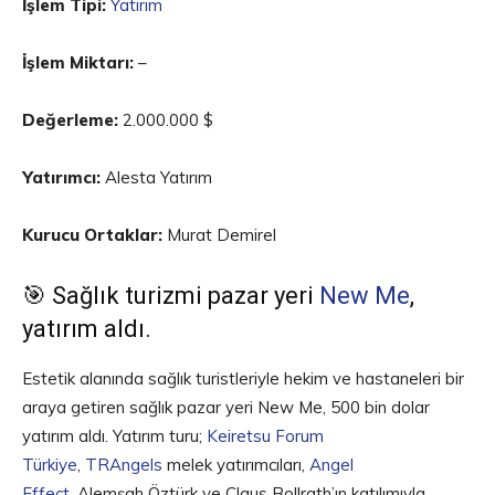
İşlem Tipi:
Yatırım
İşlem Miktarı:
–
Değerleme:
2.000.000 $
Yatırımcı:
Alesta Yatırım
Kurucu Ortaklar:
Murat Demirel
🎯 Sağlık turizmi pazar yeri
New Me
,
yatırım aldı.
Estetik alanında sağlık turistleriyle hekim ve hastaneleri bir
araya getiren sağlık pazar yeri New Me, 500 bin dolar
yatırım aldı. Yatırım turu;
Keiretsu Forum
Türkiye
,
TRAngels
melek yatırımcıları,
Angel
Effect
, Alemşah Öztürk ve Claus Bollrath’ın katılımıyla