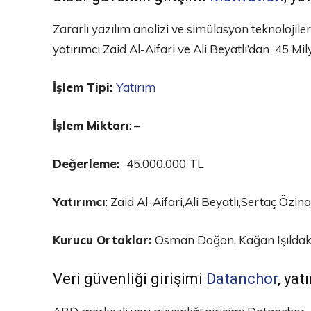
Zararlı yazılım analizi ve simülasyon teknolojil
yatırımcı Zaid Al-Aifari ve Ali Beyatlı’dan 45 M
İşlem Tipi:
Yatırım
İşlem Miktarı
: –
Değerleme:
45.000.000 TL
Yatırımcı
: Zaid Al-Aifari,Ali Beyatlı,Sertaç Özina
Kurucu Ortaklar:
Osman Doğan, Kağan Işılda
Veri güvenliği girişimi
Datanchor
, yat