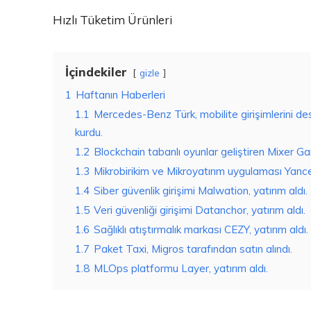
Hızlı Tüketim Ürünleri
İçindekiler
gizle
1
Haftanın Haberleri
1.1
Mercedes-Benz Türk, mobilite girişimlerini 
kurdu.
1.2
Blockchain tabanlı oyunlar geliştiren Mixer G
1.3
Mikrobirikim ve Mikroyatırım uygulaması Yancep
1.4
Siber güvenlik girişimi Malwation, yatırım aldı.
1.5
Veri güvenliği girişimi Datanchor, yatırım aldı.
1.6
Sağlıklı atıştırmalık markası CEZY, yatırım aldı.
1.7
Paket Taxi, Migros tarafından satın alındı.
1.8
MLOps platformu Layer, yatırım aldı.