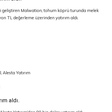
eri geliştiren Malwation, tohum köprü turunda melek
ilyon TL değerleme üzerinden yatırım aldı.
l, Alesta Yatırım
k
ırım aldı.