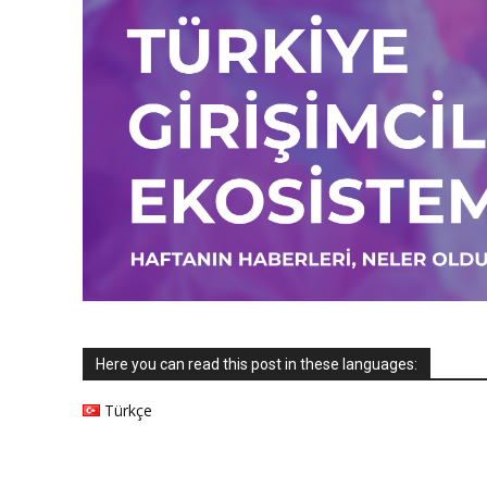
Here you can read this post in these languages:
Türkçe