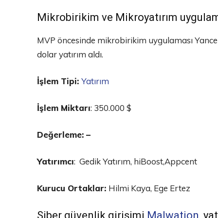
Mikrobirikim ve Mikroyatırım uygula
MVP öncesinde mikrobirikim uygulaması Yancep,
dolar yatırım aldı.
İşlem Tipi:
Yatırım
İşlem Miktarı
: 350.000 $
Değerleme: –
Yatırımcı
: Gedik Yatırım, hiBoost,Appcent
Kurucu Ortaklar:
Hilmi Kaya, Ege Ertez
Siber güvenlik girişimi
Malwation
, ya